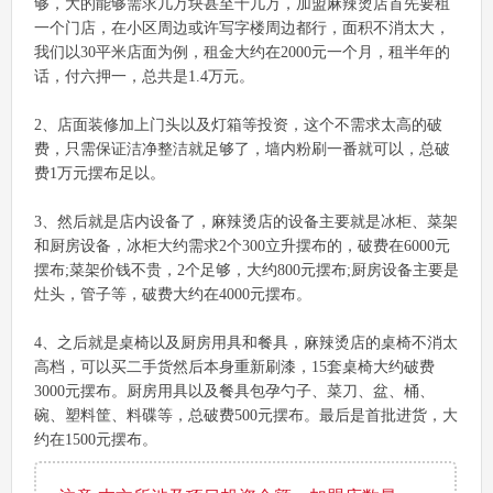
够，大的能够需求几万块甚至十几万，加盟麻辣烫店首先要租
一个门店，在小区周边或许写字楼周边都行，面积不消太大，
我们以30平米店面为例，租金大约在2000元一个月，租半年的
话，付六押一，总共是1.4万元。
2、店面装修加上门头以及灯箱等投资，这个不需求太高的破
费，只需保证洁净整洁就足够了，墙内粉刷一番就可以，总破
费1万元摆布足以。
3、然后就是店内设备了，麻辣烫店的设备主要就是冰柜、菜架
和厨房设备，冰柜大约需求2个300立升摆布的，破费在6000元
摆布;菜架价钱不贵，2个足够，大约800元摆布;厨房设备主要是
灶头，管子等，破费大约在4000元摆布。
4、之后就是桌椅以及厨房用具和餐具，麻辣烫店的桌椅不消太
高档，可以买二手货然后本身重新刷漆，15套桌椅大约破费
3000元摆布。厨房用具以及餐具包孕勺子、菜刀、盆、桶、
碗、塑料筐、料碟等，总破费500元摆布。最后是首批进货，大
约在1500元摆布。