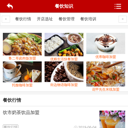
餐饮知识
品上线
餐饮行情
开店选址
餐饮管理
餐饮培训
新品上线
餐
<
>
优蒂咖啡加盟
鲁二哥卤肉饭加盟
优粮生活快餐加盟
街边物语咖啡加盟
托馥咖啡加盟
花甲先生米线加盟
餐饮行情
饮市奶茶饮品加盟
餐饮行情
2019-06-04